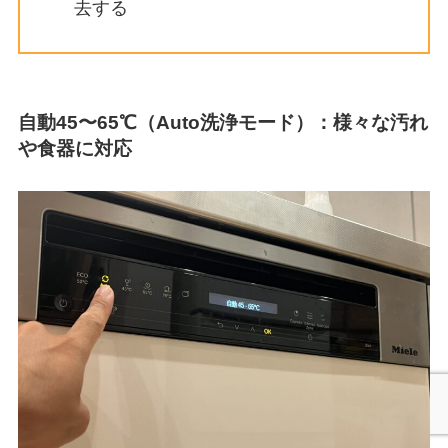
去する
自動45〜65℃（Auto洗浄モード）：様々な汚れ
や食器に対応