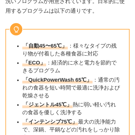
洗いプログラムが用意されています。日常的に使
用するプログラムは以下の通りです。
「自動45〜65℃」
：様々なタイプの残
り物が付着した各種食器に対応
「ECO」
：経済的に水と電力を節約で
きるプログラム
「QuickPowerWash 65℃」
：通常の汚
れの食器を短い時間で最適に洗浄および
乾燥させる
「ジェントル45℃」
熱に弱い軽い汚れ
の食器を優しく洗浄する
「インテンシブ75℃」
最大の洗浄能力
で、深鍋、平鍋などの汚れをしっかり除