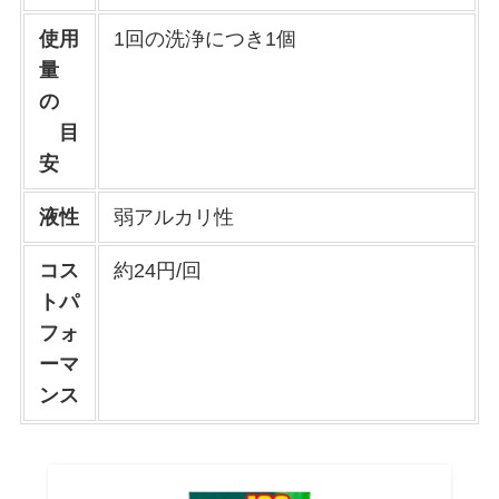
使用
1回の洗浄につき1個
量
の
目
安
液性
弱アルカリ性
コス
約24円/回
トパ
フォ
ーマ
ンス