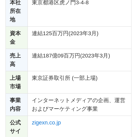
本社
東京都港区虎ノ門3-4-8
所在
地
資本
連結125百万円(2023年3月)
金
売上
連結187億09百万円(2023年3月)
高
上場
東京証券取引所 (一部上場)
市場
事業
インターネットメディアの企画、運営
内容
およびマーケティング事業
公式
zigexn.co.jp
サイ