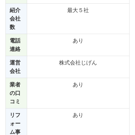
紹介
最大５社
会社
数
電話
あり
連絡
運営
株式会社じげん
会社
業者
あり
の口
コミ
リフ
あり
ォー
ム事